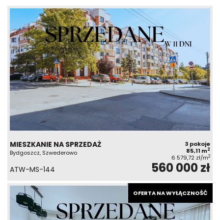
MIESZKANIE NA SPRZEDAŻ
3 pokoje
2
85,11 m
Bydgoszcz, Szwederowo
2
6 579,72 zł/m
560 000 zł
ATW-MS-144
OFERTA NA WYŁĄCZNOŚĆ