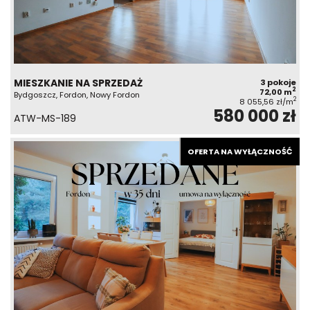
MIESZKANIE NA SPRZEDAŻ
3 pokoje
2
72,00 m
Bydgoszcz, Fordon, Nowy Fordon
2
8 055,56 zł/m
580 000 zł
ATW-MS-189
OFERTA NA WYŁĄCZNOŚĆ