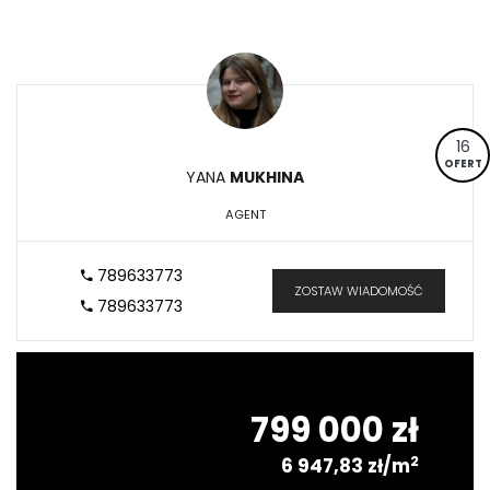
16
OFERT
YANA
MUKHINA
AGENT
789633773
ZOSTAW WIADOMOŚĆ
789633773
799 000 zł
2
6 947,83 zł/m