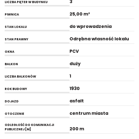
3
LICZBA PIĘTER W BUDYNKU
25,00 m²
PIWNICA
do wprowadzenia
STAN LOKALU
Odrębna własność lokalu
STAN PRAWNY
PCV
OKNA
duży
BALKON
1
LICZBA BALKONÓW
1930
ROK BUDOWY
asfalt
DOJAZD
centrum miasta
OTOCZENIE
ODLEGŁOŚĆ DO KOMUNIKACJI
200 m
PUBLICZNEJ [M]