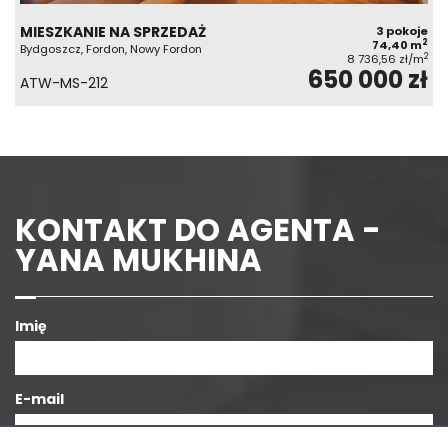
MIESZKANIE NA SPRZEDAŻ
3 pokoje
2
74,40 m
Bydgoszcz, Fordon, Nowy Fordon
2
8 736,56 zł/m
650 000 zł
ATW-MS-212
KONTAKT DO AGENTA -
YANA MUKHINA
Imię
E-mail