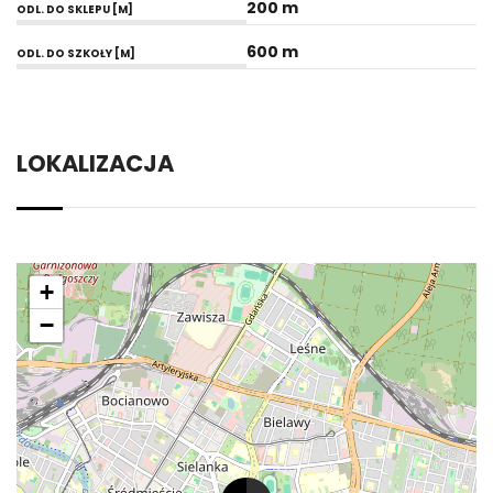
200 m
ODL. DO SKLEPU [M]
600 m
ODL. DO SZKOŁY [M]
LOKALIZACJA
+
−