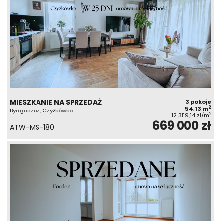
MIESZKANIE NA SPRZEDAŻ
3 pokoje
2
54,13 m
Bydgoszcz, Czyżkówko
2
12 359,14 zł/m
669 000 zł
ATW-MS-180