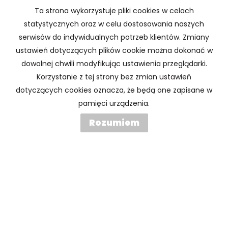
Ta strona wykorzystuje pliki cookies w celach
Telefon komórkowy
statystycznych oraz w celu dostosowania naszych
serwisów do indywidualnych potrzeb klientów. Zmiany
Kod zabezpieczający
ustawień dotyczących plików cookie można dokonać w
dowolnej chwili modyfikując ustawienia przeglądarki.
Korzystanie z tej strony bez zmian ustawień
Wiadomość
dotyczących cookies oznacza, że będą one zapisane w
pamięci urządzenia.
Rozumiem
Wyrażam zgodę na przetwarzanie podanych przeze mnie
danych osobowych. Administratorem danych jest ATW
Nieruchomości Aleksandra Waliszewska. Mam prawo
dostępu do swoich danych i ich poprawiania. Podanie
danych jest dobrowolne. Dane zbierane są w celu
marketingowym oraz w celu realizowania i wykonania
zawartej umowy lub do podjęcia działań na Twoje żądanie