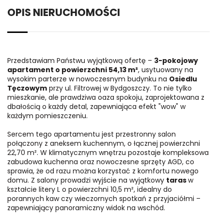
OPIS NIERUCHOMOŚCI
Przedstawiam Państwu wyjątkową ofertę –
3-pokojowy
apartament o powierzchni 54,13 m²
, usytuowany na
wysokim parterze w nowoczesnym budynku na
Osiedlu
Tęczowym
przy ul. Filtrowej w Bydgoszczy. To nie tylko
mieszkanie, ale prawdziwa oaza spokoju, zaprojektowana z
dbałością o każdy detal, zapewniająca efekt "wow" w
każdym pomieszczeniu.
Sercem tego apartamentu jest przestronny salon
połączony z aneksem kuchennym, o łącznej powierzchni
22,70 m². W klimatycznym wnętrzu pozostaje kompleksowa
zabudowa kuchenna oraz nowoczesne sprzęty AGD, co
sprawia, że od razu można korzystać z komfortu nowego
domu. Z salony prowadzi wyjście na wyjątkowy
taras
w
kształcie litery L o powierzchni 10,5 m², idealny do
porannych kaw czy wieczornych spotkań z przyjaciółmi –
zapewniający panoramiczny widok na wschód.