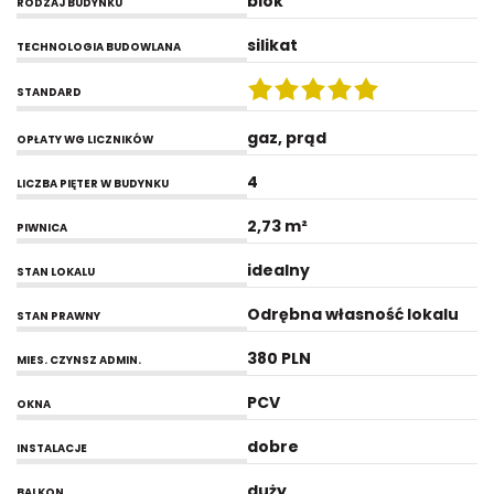
blok
RODZAJ BUDYNKU
silikat
TECHNOLOGIA BUDOWLANA
STANDARD
gaz, prąd
OPŁATY WG LICZNIKÓW
4
LICZBA PIĘTER W BUDYNKU
2,73 m²
PIWNICA
idealny
STAN LOKALU
Odrębna własność lokalu
STAN PRAWNY
380 PLN
MIES. CZYNSZ ADMIN.
PCV
OKNA
dobre
INSTALACJE
duży
BALKON