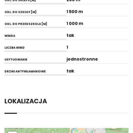
ODL. DO SKLEPU [M]
1 500 m
ODL. DO SZKOŁY [M]
1 000 m
ODL. DO PRZEDSZKOLA [M]
tak
WINDA
1
LICZBA WIND
jednostronne
USYTUOWANIE
tak
DRZWI ANTYWŁAMANIOWE
LOKALIZACJA