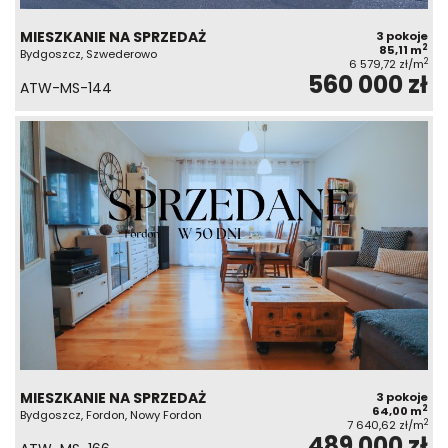
MIESZKANIE NA SPRZEDAŻ
3 pokoje
2
85,11 m
Bydgoszcz, Szwederowo
2
6 579,72 zł/m
560 000 zł
ATW-MS-144
MIESZKANIE NA SPRZEDAŻ
3 pokoje
2
64,00 m
Bydgoszcz, Fordon, Nowy Fordon
2
7 640,62 zł/m
489 000 zł