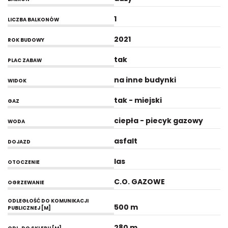
1
LICZBA BALKONÓW
2021
ROK BUDOWY
tak
PLAC ZABAW
na inne budynki
WIDOK
tak - miejski
GAZ
ciepła - piecyk gazowy
WODA
asfalt
DOJAZD
las
OTOCZENIE
C.O. GAZOWE
OGRZEWANIE
ODLEGŁOŚĆ DO KOMUNIKACJI
500 m
PUBLICZNEJ [M]
280 m