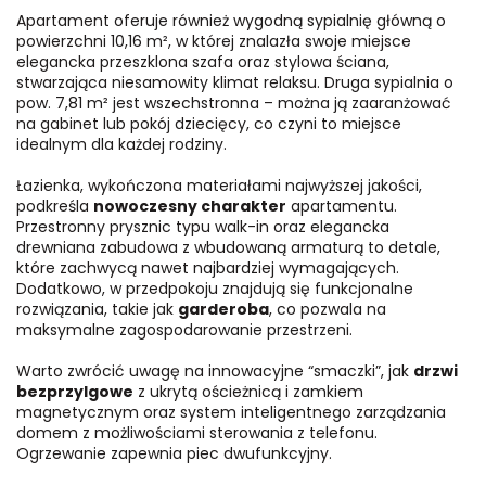
Apartament oferuje również wygodną sypialnię główną o
powierzchni 10,16 m², w której znalazła swoje miejsce
elegancka przeszklona szafa oraz stylowa ściana,
stwarzająca niesamowity klimat relaksu. Druga sypialnia o
pow. 7,81 m² jest wszechstronna – można ją zaaranżować
na gabinet lub pokój dziecięcy, co czyni to miejsce
idealnym dla każdej rodziny.
Łazienka, wykończona materiałami najwyższej jakości,
podkreśla
nowoczesny charakter
apartamentu.
Przestronny prysznic typu walk-in oraz elegancka
drewniana zabudowa z wbudowaną armaturą to detale,
które zachwycą nawet najbardziej wymagających.
Dodatkowo, w przedpokoju znajdują się funkcjonalne
rozwiązania, takie jak
garderoba
, co pozwala na
maksymalne zagospodarowanie przestrzeni.
Warto zwrócić uwagę na innowacyjne “smaczki”, jak
drzwi
bezprzylgowe
z ukrytą ościeżnicą i zamkiem
magnetycznym oraz system inteligentnego zarządzania
domem z możliwościami sterowania z telefonu.
Ogrzewanie zapewnia piec dwufunkcyjny.