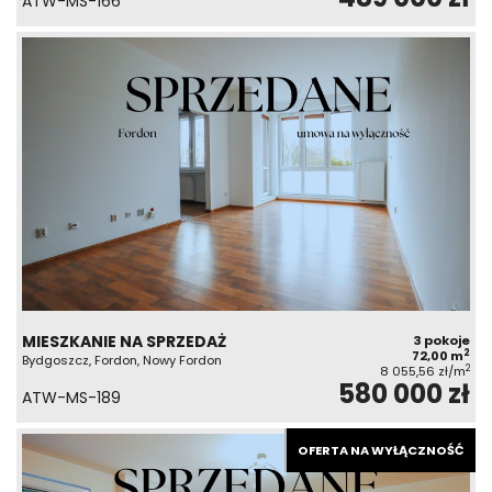
ATW-MS-166
MIESZKANIE NA SPRZEDAŻ
3 pokoje
2
72,00 m
Bydgoszcz, Fordon, Nowy Fordon
2
8 055,56 zł/m
580 000 zł
ATW-MS-189
OFERTA NA WYŁĄCZNOŚĆ