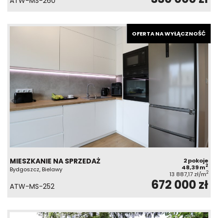
ATW-MS-260
OFERTA NA WYŁĄCZNOŚĆ
MIESZKANIE NA SPRZEDAŻ
2 pokoje
2
48,39 m
Bydgoszcz, Bielawy
2
13 887,17 zł/m
672 000 zł
ATW-MS-252