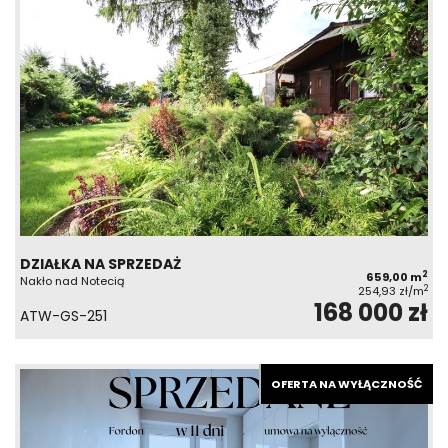
DZIAŁKA NA SPRZEDAŻ
2
659,00 m
Nakło nad Notecią
2
254,93 zł/m
168 000 zł
ATW-GS-251
OFERTA NA WYŁĄCZNOŚĆ