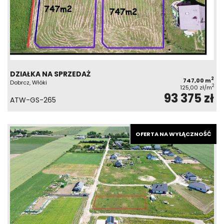
DZIAŁKA NA SPRZEDAŻ
2
747,00 m
Dobrcz, Włóki
2
125,00 zł/m
93 375 zł
ATW-GS-265
OFERTA NA WYŁĄCZNOŚĆ