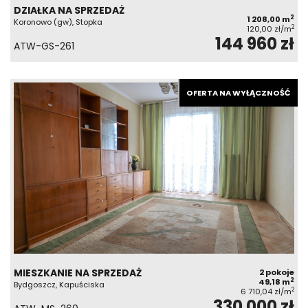
DZIAŁKA NA SPRZEDAŻ
2
1 208,00 m
Koronowo (gw), Stopka
2
120,00 zł/m
144 960 zł
ATW-GS-261
OFERTA NA WYŁĄCZNOŚĆ
MIESZKANIE NA SPRZEDAŻ
2 pokoje
2
49,18 m
Bydgoszcz, Kapuściska
2
6 710,04 zł/m
330 000 zł