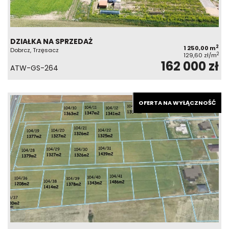
DZIAŁKA NA SPRZEDAŻ
2
1 250,00 m
Dobrcz, Trzęsacz
2
129,60 zł/m
162 000 zł
ATW-GS-264
OFERTA NA WYŁĄCZNOŚĆ