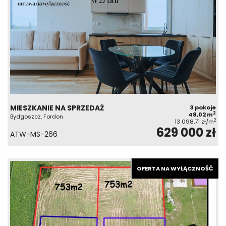
MIESZKANIE NA SPRZEDAŻ
3 pokoje
2
48,02 m
Bydgoszcz, Fordon
2
13 098,71 zł/m
629 000 zł
ATW-MS-266
OFERTA NA WYŁĄCZNOŚĆ