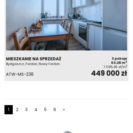
MIESZKANIE NA SPRZEDAŻ
3 pokoje
2
63,28 m
Bydgoszcz, Fordon, Nowy Fordon
2
7 095,45 zł/m
449 000 zł
ATW-MS-238
1
2
3
4
5
6
»