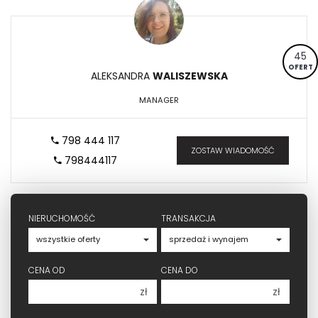
45
OFERT
ALEKSANDRA
WALISZEWSKA
MANAGER
798 444 117
ZOSTAW WIADOMOŚĆ
798444117
NIERUCHOMOŚĆ
TRANSAKCJA
CENA OD
CENA DO
zł
zł
150 000 zł
150 000 zł