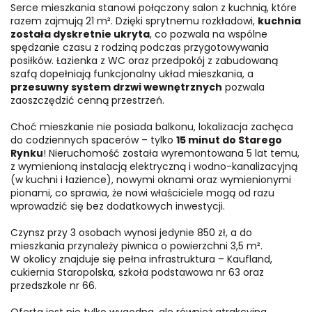
Serce mieszkania stanowi połączony salon z kuchnią, które
razem zajmują 21 m². Dzięki sprytnemu rozkładowi,
kuchnia
została dyskretnie ukryta
, co pozwala na wspólne
spędzanie czasu z rodziną podczas przygotowywania
posiłków. Łazienka z WC oraz przedpokój z zabudowaną
szafą dopełniają funkcjonalny układ mieszkania, a
przesuwny system drzwi wewnętrznych
pozwala
zaoszczędzić cenną przestrzeń.
Choć mieszkanie nie posiada balkonu, lokalizacja zachęca
do codziennych spacerów – tylko
15 minut do Starego
Rynku
! Nieruchomość została wyremontowana 5 lat temu,
z wymienioną instalacją elektryczną i wodno-kanalizacyjną
(w kuchni i łazience), nowymi oknami oraz wymienionymi
pionami, co sprawia, że nowi właściciele mogą od razu
wprowadzić się bez dodatkowych inwestycji.
Czynsz przy 3 osobach wynosi jedynie 850 zł, a do
mieszkania przynależy piwnica o powierzchni 3,5 m².
W okolicy znajduje się pełna infrastruktura – Kaufland,
cukiernia Staropolska, szkoła podstawowa nr 63 oraz
przedszkole nr 66.
Oferta jest nie tylko wygodna, ale również atrakcyjna