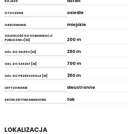
asfalt
DOJAZD
osiedle
OTOCZENIE
miejskie
OGRZEWANIE
ODLEGŁOŚĆ DO KOMUNIKACJI
200 m
PUBLICZNEJ [M]
250 m
ODL. DO SKLEPU [M]
700 m
ODL. DO SZKOŁY [M]
350 m
ODL. DO PRZEDSZKOLA [M]
dwustronne
USYTUOWANIE
tak
DRZWI ANTYWŁAMANIOWE
LOKALIZACJA