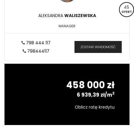
45
OFERT
ALEKSANDRA
WALISZEWSKA
MANAGER
798 444 117
ZOSTAW WIADOMOŚĆ
798444117
458 000 zł
2
6 939,39 zł/m
Oblicz ratę kredytu