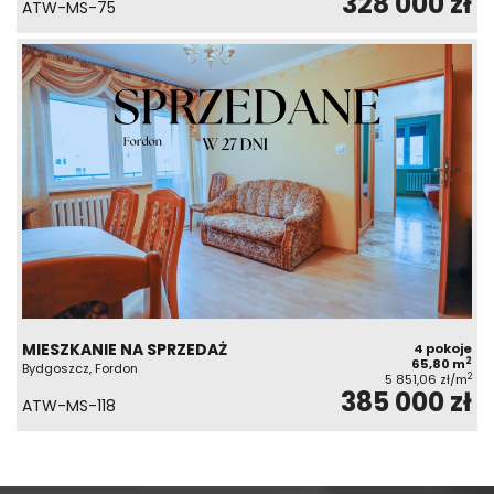
328 000 zł
ATW-MS-75
MIESZKANIE NA SPRZEDAŻ
4 pokoje
2
65,80 m
Bydgoszcz, Fordon
2
5 851,06 zł/m
385 000 zł
ATW-MS-118