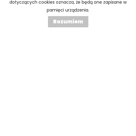
dotyczących cookies oznacza, że będą one zapisane w
pamięci urządzenia.
Wiadomość
Rozumiem
Wyrażam zgodę na przetwarzanie podanych przeze mnie
danych osobowych. Administratorem danych jest ATW
Nieruchomości Aleksandra Waliszewska. Mam prawo
dostępu do swoich danych i ich poprawiania. Podanie
danych jest dobrowolne. Dane zbierane są w celu
marketingowym oraz w celu realizowania i wykonania
zawartej umowy lub do podjęcia działań na Twoje żądanie
przed zawarciem umowy.