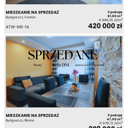
MIESZKANIE NA SPRZEDAŻ
3 pokoje
2
61,00 m
Bydgoszcz, Fordon
2
6 885,25 zł/m
420 000 zł
ATW-MS-14
MIESZKANIE NA SPRZEDAŻ
3 pokoje
2
47,00 m
Bydgoszcz, Błonie
2
6 978,72 zł/m