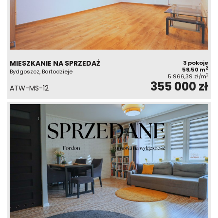
MIESZKANIE NA SPRZEDAŻ
3 pokoje
2
59,50 m
Bydgoszcz, Bartodzieje
2
5 966,39 zł/m
355 000 zł
ATW-MS-12