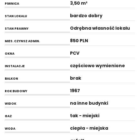
3,50 m²
PIWNICA
bardzo dobry
STAN LOKALU
Odrębna własność lokalu
STAN PRAWNY
850 PLN
MIES. CZYNSZ ADMIN.
PCV
OKNA
częściowo wymienione
INSTALACJE
brak
BALKON
1967
ROK BUDOWY
na inne budynki
WIDOK
tak - miejski
GAZ
ciepła - miejska
WODA