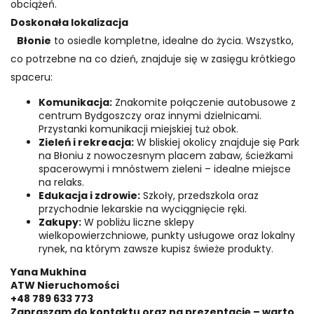
obciążeń.
Doskonała lokalizacja
Błonie
to osiedle kompletne, idealne do życia. Wszystko,
co potrzebne na co dzień, znajduje się w zasięgu krótkiego
spaceru:
Komunikacja:
Znakomite połączenie autobusowe z
centrum Bydgoszczy oraz innymi dzielnicami.
Przystanki komunikacji miejskiej tuż obok.
Zieleń i rekreacja:
W bliskiej okolicy znajduje się Park
na Błoniu z nowoczesnym placem zabaw, ścieżkami
spacerowymi i mnóstwem zieleni – idealne miejsce
na relaks.
Edukacja i zdrowie:
Szkoły, przedszkola oraz
przychodnie lekarskie na wyciągnięcie ręki.
Zakupy:
W pobliżu liczne sklepy
wielkopowierzchniowe, punkty usługowe oraz lokalny
rynek, na którym zawsze kupisz świeże produkty.
Yana Mukhina
ATW Nieruchomości
+48
789 633 773
Zapraszam do kontaktu oraz na prezentację – warto