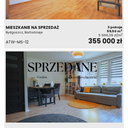
MIESZKANIE NA SPRZEDAŻ
3 pokoje
2
59,50 m
Bydgoszcz, Bartodzieje
2
5 966,39 zł/m
355 000 zł
ATW-MS-12