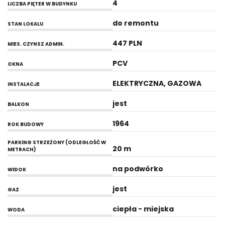
4
LICZBA PIĘTER W BUDYNKU
do remontu
STAN LOKALU
447 PLN
MIES. CZYNSZ ADMIN.
PCV
OKNA
ELEKTRYCZNA, GAZOWA
INSTALACJE
jest
BALKON
1964
ROK BUDOWY
PARKING STRZEŻONY (ODLEGŁOŚĆ W
20 m
METRACH)
na podwórko
WIDOK
jest
GAZ
ciepła - miejska
WODA