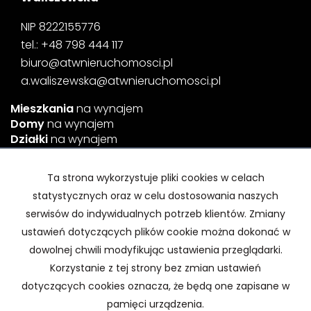
NIP 8222155776
tel.: +48 798 444 117
biuro@atwnieruchomosci.pl
a.waliszewska@atwnieruchomosci.pl
Mieszkania
na wynajem
Domy
na wynajem
Działki
na wynajem
Obiekty
na wynajem
Mieszkania
na sprzedaż
Ta strona wykorzystuje pliki cookies w celach
Domy
na sprzedaż
statystycznych oraz w celu dostosowania naszych
Działki
na sprzedaż
serwisów do indywidualnych potrzeb klientów. Zmiany
Obiekty
na sprzedaż
ustawień dotyczących plików cookie można dokonać w
dowolnej chwili modyfikując ustawienia przeglądarki.
Strona główna
O firmie
Kontakt
Kup
Korzystanie z tej strony bez zmian ustawień
Sprzedaj
dotyczących cookies oznacza, że będą one zapisane w
pamięci urządzenia.