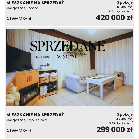
MIESZKANIE NA SPRZEDAŻ
3 pokoje
2
61,00 m
Bydgoszcz, Fordon
2
6 885,25 zł/m
420 000 zł
ATW-MS-14
MIESZKANIE NA SPRZEDAŻ
3 pokoje
2
47,00 m
Bydgoszcz, Kapuściska
2
6 361,70 zł/m
299 000 zł
ATW-MS-19