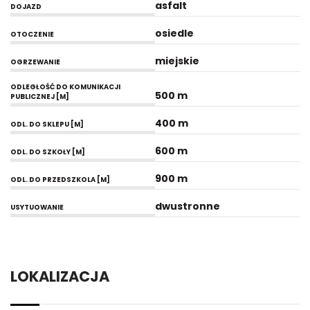
asfalt
DOJAZD
osiedle
OTOCZENIE
miejskie
OGRZEWANIE
ODLEGŁOŚĆ DO KOMUNIKACJI
500 m
PUBLICZNEJ [M]
400 m
ODL. DO SKLEPU [M]
600 m
ODL. DO SZKOŁY [M]
900 m
ODL. DO PRZEDSZKOLA [M]
dwustronne
USYTUOWANIE
LOKALIZACJA