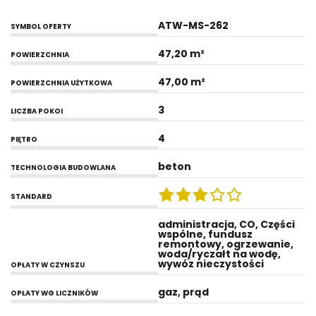
ATW-MS-262
SYMBOL OFERTY
47,20 m²
POWIERZCHNIA
47,00 m²
POWIERZCHNIA UŻYTKOWA
3
LICZBA POKOI
4
PIĘTRO
beton
TECHNOLOGIA BUDOWLANA
STANDARD
administracja, CO, Części
wspólne, fundusz
remontowy, ogrzewanie,
woda/ryczałt na wodę,
wywóz nieczystości
OPŁATY W CZYNSZU
gaz, prąd
OPŁATY WG LICZNIKÓW