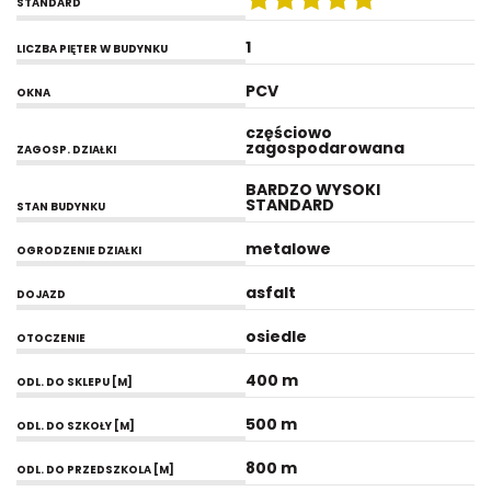
STANDARD
1
LICZBA PIĘTER W BUDYNKU
PCV
OKNA
częściowo
zagospodarowana
ZAGOSP. DZIAŁKI
BARDZO WYSOKI
STANDARD
STAN BUDYNKU
metalowe
OGRODZENIE DZIAŁKI
asfalt
DOJAZD
osiedle
OTOCZENIE
400 m
ODL. DO SKLEPU [M]
500 m
ODL. DO SZKOŁY [M]
800 m
ODL. DO PRZEDSZKOLA [M]