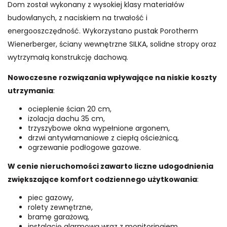
Dom został wykonany z wysokiej klasy materiałów
budowlanych, z naciskiem na trwałość i
energooszczędność. Wykorzystano pustak Porotherm
Wienerberger, ściany wewnętrzne SILKA, solidne stropy oraz
wytrzymałą konstrukcję dachową.
Nowoczesne rozwiązania wpływające na niskie koszty
utrzymania
:
ocieplenie ścian 20 cm,
izolacja dachu 35 cm,
trzyszybowe okna wypełnione argonem,
drzwi antywłamaniowe z ciepłą ościeżnicą,
ogrzewanie podłogowe gazowe.
W cenie nieruchomości zawarto liczne udogodnienia
zwiększające komfort codziennego użytkowania
:
piec gazowy,
rolety zewnętrzne,
bramę garażową,
instalację alarmową wraz z monitoringiem,