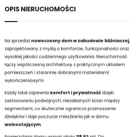
OPIS NIERUCHOMOŚCI
Na sprzedaż
nowoczesny dom w zabudowie
bliźniaczej
,
zaprojektowany z myślą o komforcie, funkcjonalności oraz
wysokiej jakości codziennego użytkowania. Nieruchomość
łączy współczesną architekturę z praktycznym układem
pomieszczeń i starannie dobranymi materiałami
wykończeniowymi.
Każdy lokal zapewnia
komfort i prywatność
dzięki
zastosowaniu podwójnych, niezależnych ścian między
segmentami, co skutecznie ogranicza przenoszenie
dźwięków i daje poczucie mieszkania jak w domu
wolnostojącym
.
Powierzchnia domu wynosi około
1
18
,62
m². Do