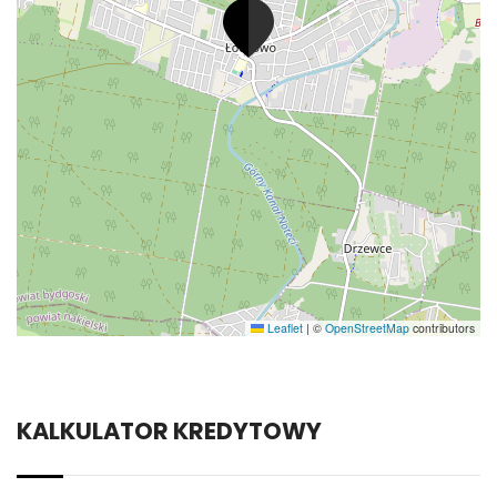
Leaflet
|
©
OpenStreetMap
contributors
KALKULATOR KREDYTOWY